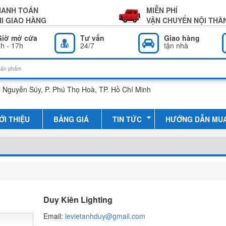
HANH TOÁN
MIỄN PHÍ
I GIAO HÀNG
VẬN CHUYỂN NỘI THÀ
Giờ mở cửa
Tư vấn
Giao hàng
h - 17h
24/7
tận nhà
 Nguyễn Súy, P. Phú Thọ Hoà, TP. Hồ Chí Minh
ỚI THIỆU
BẢNG GIÁ
TIN TỨC
HƯỚNG DẪN MU
Duy Kiên Lighting
Email:
levietanhduy@gmail.com