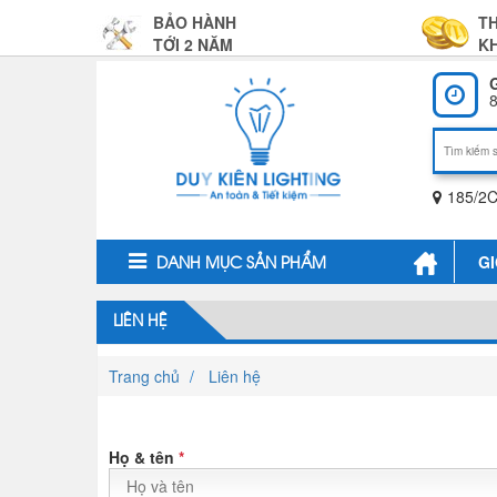
BẢO HÀNH
T
TỚI 2 NĂM
KH
8
185/2C
GI
DANH MỤC SẢN PHẨM
LIÊN HỆ
Trang chủ
Liên hệ
Họ & tên
*