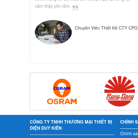
cảm thấy yên tâm.
Chuyên Viên Thiết Kế CTY CPG
CÔNG TY TNHH THƯƠNG MẠI THIẾT BỊ
CHÍNH 
ĐIỆN DUY KIÊN
Chính sá