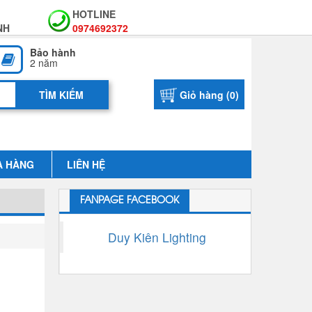
HOTLINE
NH
0974692372
Bảo hành
2 năm
Giỏ hàng (
0
)
A HÀNG
LIÊN HỆ
FANPAGE FACEBOOK
Duy Kiên Lighting