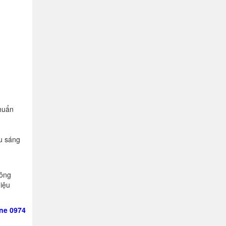
chuẩn
ếu sáng
công
hiệu
ine 0974