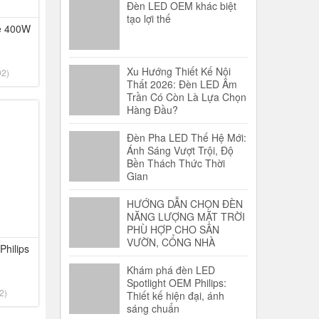
Đèn LED OEM khác biệt
tạo lợi thế
e 400W
Xu Hướng Thiết Kế Nội
02)
Thất 2026: Đèn LED Âm
Trần Có Còn Là Lựa Chọn
Hàng Đầu?
Đèn Pha LED Thế Hệ Mới:
Ánh Sáng Vượt Trội, Độ
Bền Thách Thức Thời
Gian
HƯỚNG DẪN CHỌN ĐÈN
NĂNG LƯỢNG MẶT TRỜI
PHÙ HỢP CHO SÂN
VƯỜN, CỔNG NHÀ
Philips
Khám phá đèn LED
Spotlight OEM Philips:
2)
Thiết kế hiện đại, ánh
sáng chuẩn