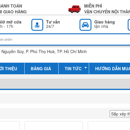
HANH TOÁN
MIỄN PHÍ
I GIAO HÀNG
VẬN CHUYỂN NỘI THÀ
Giờ mở cửa
Tư vấn
Giao hàng
h - 17h
24/7
tận nhà
 Nguyễn Súy, P. Phú Thọ Hoà, TP. Hồ Chí Minh
ỚI THIỆU
BẢNG GIÁ
TIN TỨC
HƯỚNG DẪN MU