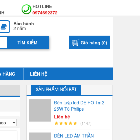
HOTLINE
NH
0974692372
Bảo hành
2 năm
Giỏ hàng (
0
)
A HÀNG
LIÊN HỆ
SẢN PHẨM NỔI BẬT
Đèn tuýp led DE HO 1m2
25W T8 Philips
Liên hệ
(1147)
ĐÈN LED ÂM TRẦN