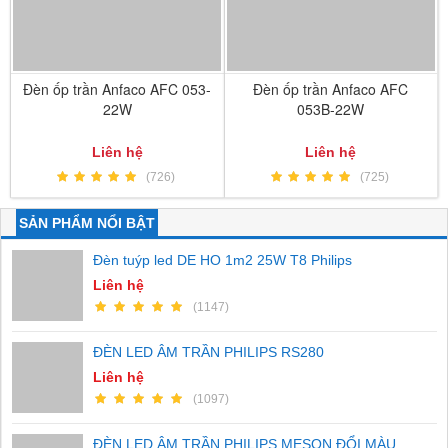
Đèn ốp trần Anfaco AFC 053-
Đèn ốp trần Anfaco AFC
22W
053B-22W
Liên hệ
Liên hệ
(726)
(725)
SẢN PHẨM NỔI BẬT
Đèn tuýp led DE HO 1m2 25W T8 Philips
Liên hệ
(1147)
ĐÈN LED ÂM TRẦN PHILIPS RS280
Liên hệ
(1097)
ĐÈN LED ÂM TRẦN PHILIPS MESON ĐỔI MÀU