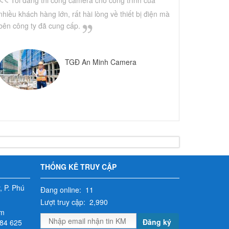
nhiều khách hàng lớn, rất hài lòng về thiết bị điện mà
bên công ty đã cung cấp.
TGĐ An Minh Camera
THỐNG KÊ TRUY CẬP
 P. Phú
Đang online: 11
Lượt truy cập: 2,990
om
Đăng ký
984 625