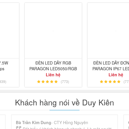
7.5W
ĐÈN LED DÂY RGB
ĐÈN LED DÂY ĐƠ
ips
PARAGON LED5050/RGB
PARAGON IP67 LE
Liên hệ
Liên hệ
839)
(773)
(77
Khách hàng nói về Duy Kiên
Bà Trần Kim Dung
- CTY Hồng Nguyên
Rất hiểu ý khách hàng và nhanh ý. Là một người