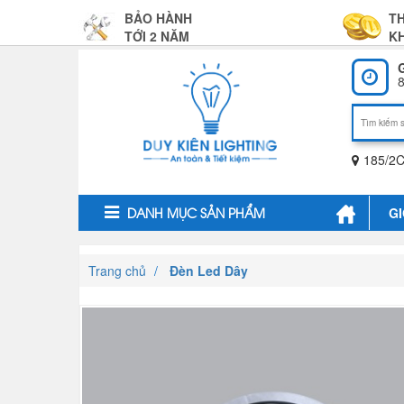
BẢO HÀNH
T
TỚI 2 NĂM
KH
8
185/2C
GI
DANH MỤC SẢN PHẨM
Trang chủ
Đèn Led Dây