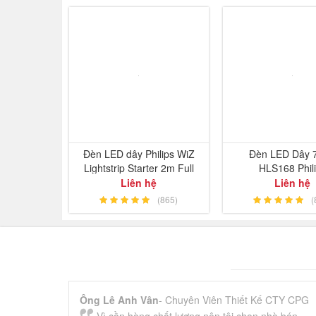
Đèn LED dây Philips WiZ
Đèn LED Dây 
Lightstrip Starter 2m Full
HLS168 Phil
Color 16 triệu màu
Liên hệ
Liên hệ
(865)
(
Ông Lê Anh Vân
- Chuyên Viên Thiết Kế CTY CPG
Vì cần hàng chất lượng nên tôi chọn nhà bán