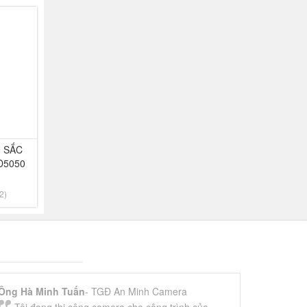
N SẮC
D5050
2)
Ông Hà Minh Tuấn
- TGĐ An Minh Camera
Tôi đang thi công camera cho công trình của