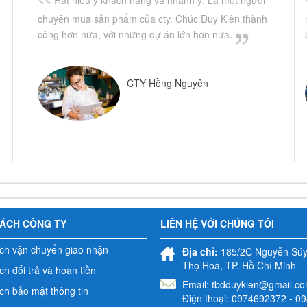
chuyên mua sản phẩm của cty. Chúc Duy Kiên thành
công hơn nữa, với những dự án lớn hơn nữa.
CTY Hồng Nguyên
SÁCH CÔNG TY
LIÊN HỆ VỚI CHÚNG TÔI
ch vận chuyển giao nhận
Địa chỉ:
185/2C Nguyễn Súy,
Thọ Hoà, TP. Hồ Chí Minh
h đổi trả và hoàn tiền
Email:
tbdduykien@gmail.c
ch bảo mật thông tin
Điện thoại: 0974692372 - 0