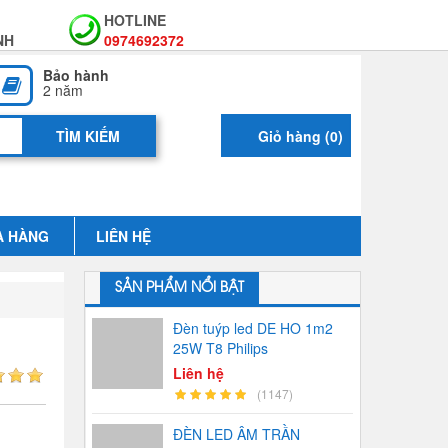
HOTLINE
NH
0974692372
Bảo hành
2 năm
Giỏ hàng (
0
)
A HÀNG
LIÊN HỆ
SẢN PHẨM NỔI BẬT
Đèn tuýp led DE HO 1m2
25W T8 Philips
Liên hệ
(1147)
ĐÈN LED ÂM TRẦN