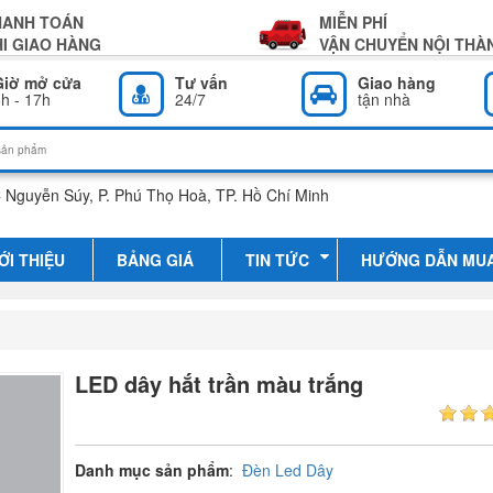
HANH TOÁN
MIỄN PHÍ
I GIAO HÀNG
VẬN CHUYỂN NỘI THÀ
Giờ mở cửa
Tư vấn
Giao hàng
h - 17h
24/7
tận nhà
 Nguyễn Súy, P. Phú Thọ Hoà, TP. Hồ Chí Minh
ỚI THIỆU
BẢNG GIÁ
TIN TỨC
HƯỚNG DẪN MU
LED dây hắt trần màu trắng
Danh mục sản phẩm
:
Đèn Led Dây